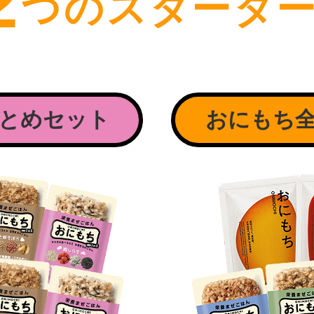
2
つの
スターター
まとめセット
おにもち