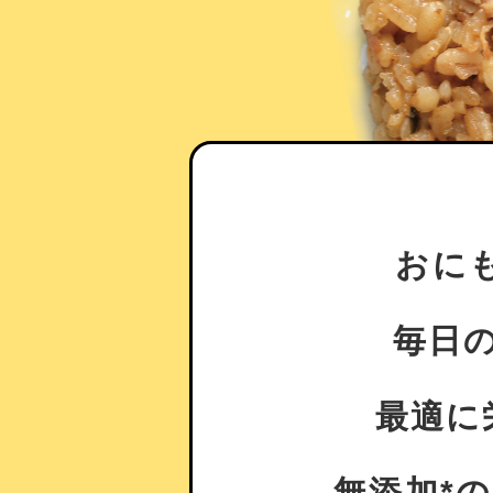
おにも
毎日
最適に
無添加*