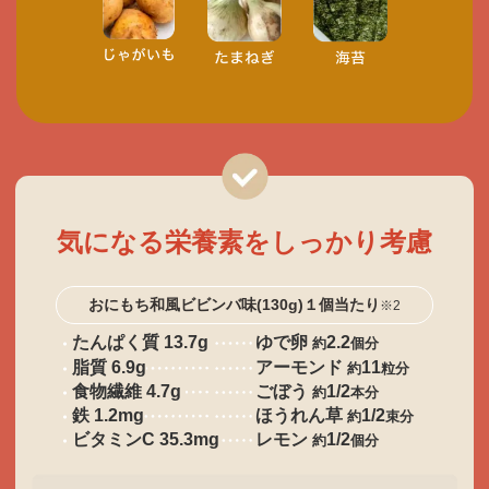
気になる栄養素をしっかり考慮
おにもち和風ビビンバ味(130g)１個当たり
※2
たんぱく質 13.7g
ゆで卵
2.2
約
個分
脂質 6.9g
アーモンド
11
約
粒分
食物繊維 4.7g
ごぼう
1/2
約
本分
鉄 1.2mg
ほうれん草
1/2
約
束分
ビタミンC 35.3mg
レモン
1/2
約
個分