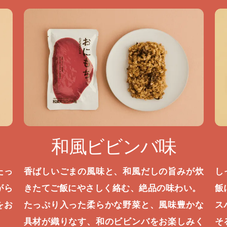
和風ビビンバ味
たっ
香ばしいごまの風味と、和風だしの旨みが炊
し
がら
きたてご飯にやさしく絡む、絶品の味わい。
飯
をお
たっぷり入った柔らかな野菜と、風味豊かな
ス
具材が織りなす、和のビビンバをお楽しみく
そ