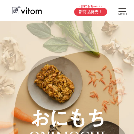
\ おにもちmini /
新商品発売！
MENU
おにもち