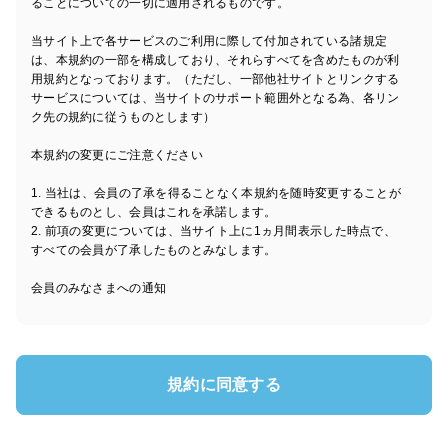
ることについての一切に適用されるものです。
当サイト上で各サービスのご利用に際して付加されている諸規定
は、本規約の一部を構成しており、それらすべてを含めたものが利
用規約となっております。（ただし、一部他社サイトとリンクする
サービスについては、当サイトのサポート範囲外となる為、各リン
ク先の規約に従うものとします）
本規約の変更にご注意ください
1. 当社は、会員の了承を得ることなく本規約を随時変更することが
できるものとし、会員はこれを承諾します。
2. 前項の変更については、当サイト上に1ヵ月間表示した時点で、
すべての会員が了承したものとみなします。
会員のみなさまへの通知
1. 本規約の変更のケース以外に当社が必要と判断した場合、当社
は、会員に対し随時必要な事項を通知します。
2. 前項の通知は、当サイト上に表示した時点ですべての会員に通知
したものとみなします。
規約に同意する
会員登録について
当サイトにおいてのご購入には会員登録が必要になります。
なお会員登録は無料です。